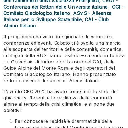
dell'Ambiente e della Sicurezza Energetica
,
CRUI -
Conferenza dei Rettori delle Università italiane
,
CGI -
Comitato Glaciologico Italiano
,
ASviS - Alleanza
Italiana per lo Sviluppo Sostenibile
,
CAI - Club
Alpino Italiano
.
Il programma ha visto due giornate di escursioni,
conferenze ed eventi. Sabato si è svolta una marcia
alla scoperta dei territori e delle comunità; domenica,
i delegati della RUS hanno visitato – salendo in funivia
– il Ghiacciaio di Indren con l’ausilio del CAI, delle
Guide Alpine del Monte Rosa e degli operatori del
Comitato Glaciologico Italiano. Hanno presenziato
rettori e delegati di numerosi Atenei italiani.
L’evento CFC 2025 ha avuto come temi lo stato dei
ghiacciai sofferenti e la resilienza delle comunità
alpine al tempo della crisi climatica, e si pone due
obiettivi:
Far conoscere rapidità e drammaticità della
fusione dei ghiacciai del Monte Rosa, attraverso