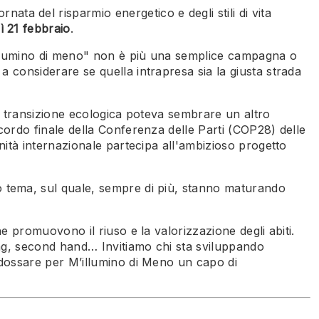
ornata del risparmio energetico e degli stili di vita
ì 21 febbraio
.
M'illumino di meno" non è più una semplice campagna o
a considerare se quella intrapresa sia la giusta strada
era transizione ecologica poteva sembrare un altro
cordo finale della Conferenza delle Parti (COP28) delle
nità internazionale partecipa all'ambizioso progetto
o tema, sul quale, sempre di più, stanno maturando
e promuovono il riuso e la valorizzazione degli abiti.
ing, second hand… Invitiamo chi sta sviluppando
ndossare per M’illumino di Meno un capo di