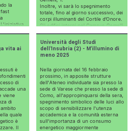
ndo la
Inoltre, vi sarà lo spegnimento
 fast
totale, fino al giorno successivo, dei
la
corpi illuminanti del Cortile d’Onore.
L'iniziativa
Gli edifici interni nel Campus Gemelli
li e un
saranno illuminati nella sola
 moda.
modalità notturna minima a partire
Università degli Studi
dalle ore 22.
a vita ai
dell'Insubria (2) - M'illumino di
meno 2025
essuti è
Nella giornata del 16 febbraio
rofondimenti
prossimo, in apposite strutture
ocesso di
dell'Ateneo individuate sia presso la
 accade una
sede di Varese che presso la sede di
e viene
Como, all'appropinquarsi della sera,
nza di
spegnimento simbolico delle luci allo
l'ambito
scopo di sensibilizzare l'utenza
ella quale
accademica e la comunità esterna
getico è
sull'importanza di un consumo
zzare. Il
energetico maggiormente