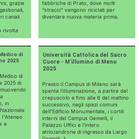
nni, grazie
fabbriche di Prato, dove molti
gestionali,
“stracci” vengono riciclati per
ri canali
diventare nuova materia prima.
 rivolta
ltre
onale e
Medico di
Università Cattolica del Sacro
eno 2025
Cuore - M'illumino di Meno
2025
Medico di
e 2025 di
Presso il Campus di Milano sarà
romuovendo
spenta l’illuminazione, a partire dal
la
crepuscolo e fino alle 8 del mattino
o, in
successivo, negli spazi comuni
 Nazionale
dell’Edificio Monumentale, i cortili
 l'Ateneo
interni del Campus Gemelli, il
e a
Palazzo Uffici e l’intero
atrio/androne di ingresso da Largo
a
Gemelli, 1.