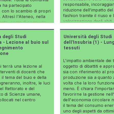
responsabile, incoraggia
 ha partecipato
riduzione dell’impatto del
iva con lo scambio di propri
fashion tramite il riuso e 
i. Altresì l'Ateneo, nella
valorizzazione degli abiti. 
rnata, come di consueto,
promuove scelte sostenibi
to con lo spegnimento
approccio circolare alla
elle luci della sede.
à degli Studi
Università degli Studi
a - Lezione al buio sul
dell'Insubria (1) - Lung
pegnimento
tessuti
ione
L'impatto ambientale dei t
 terrà una lezione al
oggetto di dibattiti e app
terventi di docenti che
sia con riferimento al pr
 il tema del buio e della
produzione sia a quanto
egneranno, inoltre, le luci
volta che la loro funzion
del Rettorato e del
meno. È chiara l'importa
to di Scienze umane,
favorirne la gestione nel
llocati nel centro
dell'economia circolare n
il tema del consumo ener
uno degli aspetti da ottimi