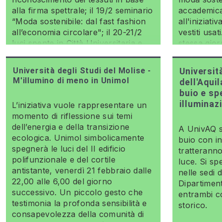
alla firma spettrale; il 19/2 seminario
accademica
“Moda sostenibile: dal fast fashion
all'iniziat
all’economia circolare"; il 20-21/2
vestiti usat
luci spente in Città Universitaria e
stessa gio
alla Facoltà di Architettura.
ha procedu
simbolico d
Università degli Studi del Molise -
Universit
M'illumino di meno in Unimol
dell'Aquil
buio e s
illuminaz
L’iniziativa vuole rappresentare un
momento di riflessione sui temi
dell’energia e della transizione
A UnivAQ si
ecologica. Unimol simbolicamente
buio con in
spegnerà le luci del II edificio
tratteranno
polifunzionale e del cortile
luce. Si sp
antistante, venerdì 21 febbraio dalle
nelle sedi 
22,00 alle 6,00 del giorno
Dipartimen
successivo. Un piccolo gesto che
entrambi co
testimonia la profonda sensibilità e
storico.
consapevolezza della comunità di