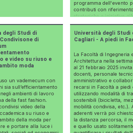
programma dell'evento 
contributi con riferimento
strategiche e iniziative già
 degli Studi di
Università degli Studi 
 Condivisone di
Cagliari - A piedi in F
um
cientamento
La Facoltà di Ingegneria 
o e video su riuso e
Architettura nella settima
n ambito moda
al 21 febbraio 2025 invita
docenti, personale tecni
ffuso un vademecum con
amministrativo e collabor
i sia sull’efficientamento
recarsi in Facoltà a piedi
negli ambienti di lavoro
utilizzando modalità di tr
a della fast fashion.
sostenibili (bicicletta, me
condivisi video della
mobilità condivisa, etc.). 
ccademica su riuso e
aderenti verrà poi chiesto
l’ambito della moda per
la distanza percorsa, il 
are e portare alla luce i
e quello usato solitamente
tali, sociali ed economici
quantificare i risultati dell’