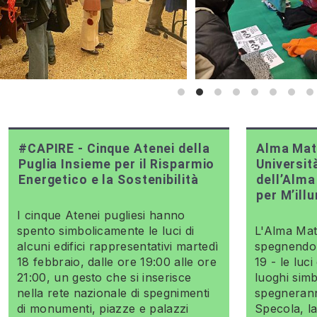
#CAPIRE - Cinque Atenei della
Alma Mat
Puglia Insieme per il Risparmio
Universit
Energetico e la Sostenibilità
dell’Alma
per M’ill
I cinque Atenei pugliesi hanno
spento simbolicamente le luci di
L'Alma Mate
alcuni edifici rappresentativi martedì
spegnendo -
18 febbraio, dalle ore 19:00 alle ore
19 - le luci
21:00, un gesto che si inserisce
luoghi simb
nella rete nazionale di spegnimenti
spegnerann
di monumenti, piazze e palazzi
Specola, la