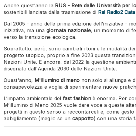
Anche quest'anno la
RUS - Rete delle Università per lo
sostenibili lanciata dalla trasmissione di
Rai Radio2 Cater
Dal 2005 - anno della prima edizione dell'iniziativa -
iniziativa, ma una
giornata nazionale
, un momento di fes
verso la transizione ecologica.
Soprattutto, però, sono cambiati i toni e le modalità de
progetto utopico, proprio a fine 2023 questa transizion
Nazioni Unite. E ancora, dal 2022 la questione ambienta
disegnato dall'Agenda 2030 delle Nazioni Unite.
Quest'anno,
M'illumino di meno
non solo si allunga e 
consapevolezza e voglia di sperimentare nuove pratic
L’impatto ambientale del
fast fashion
è enorme. Per contr
M’illumino di Meno 2025 vuole dare voce a queste altern
progetti in questo senso a raccontarceli e, come gesto
abbigliamento (meglio se un
cappotto
) con una storia f