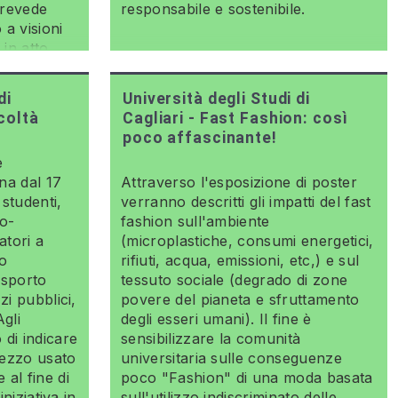
prevede
responsabile e sostenibile.
 a visioni
 in atto.
di
Università degli Studi di
acoltà
Cagliari - Fast Fashion: così
poco affascinante!
e
na dal 17
Attraverso l'esposizione di poster
 studenti,
verranno descritti gli impatti del fast
co-
fashion sull'ambiente
atori a
(microplastiche, consumi energetici,
 o
rifiuti, acqua, emissioni, etc,) e sul
asporto
tessuto sociale (degrado di zone
zzi pubblici,
povere del pianeta e sfruttamento
Agli
degli esseri umani). Il fine è
 di indicare
sensibilizzare la comunità
mezzo usato
universitaria sulle conseguenze
 al fine di
poco "Fashion" di una moda basata
iniziativa in
sull'utilizzo indiscriminato delle