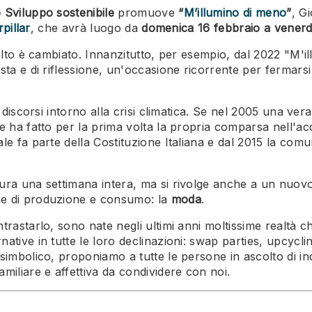
 Sviluppo sostenibile
promuove
“
M’illumino di meno
”
, Gi
pillar
, che avrà luogo da
domenica
16 febbraio a venerd
 molto è cambiato. Innanzitutto, per esempio, dal 2022 "
ta e di riflessione, un'occasione ricorrente per fermarsi 
i discorsi intorno alla crisi climatica. Se nel 2005 una v
e ha fatto per la prima volta la propria comparsa nell'ac
le fa parte della Costituzione Italiana e dal 2015 la comu
dura una settimana intera, ma si rivolge anche a un nuov
he di produzione e consumo: la
moda
.
astarlo, sono nate negli ultimi anni moltissime realtà ch
ative in tutte le loro declinazioni: swap parties, upcycl
 simbolico, proponiamo a tutte le persone in ascolto di i
amiliare e affettiva da condividere con noi.