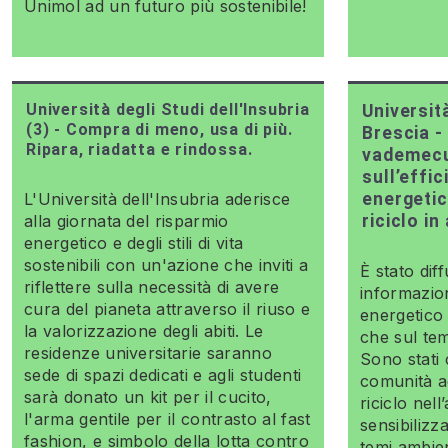
Unimol ad un futuro più sostenibile!
Università degli Studi dell'Insubria
Università
(3) - Compra di meno, usa di più.
Brescia -
Ripara, riadatta e rindossa.
vademec
sull’effi
L'Università dell'Insubria aderisce
energetic
alla giornata del risparmio
riciclo i
energetico e degli stili di vita
sostenibili con un'azione che inviti a
È stato di
riflettere sulla necessità di avere
informazion
cura del pianeta attraverso il riuso e
energetico 
la valorizzazione degli abiti. Le
che sul tem
residenze universitarie saranno
Sono stati 
sede di spazi dedicati e agli studenti
comunità a
sarà donato un kit per il cucito,
riciclo nel
l'arma gentile per il contrasto al fast
sensibilizz
fashion, e simbolo della lotta contro
temi ambien