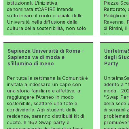
istituzionali. L’iniziativa,
Piazza Scara
denominata #CAPIRE intende
Rettorato; 
sottolineare il ruolo cruciale delle
Padiglione
Università nella diffusione della
Ravenna, P
cultura della sostenibilità, non solo
di Rimini, 
all’interno delle aule, ma anche
Necesse.
nella società e sul territorio.
Sapienza Università di Roma -
UnitelmaS
Sapienza va di moda e
degli Stu
s'illumina di meno
Party
Per tutta la settimana la Comunità è
UnitelmaSa
invitata a indossare un capo con
aderito a "
una storia familiare e affettiva, a
moda - 20
raggiungere l’Ateneo in modo
"Swap Part
sostenibile, scattare una foto e
della sede 
condividerla. Agli studenti delle
di sensibili
residenze, saranno distribuiti kit di
problematic
cucito. Il 18/2 Swap party e
promuovere
riconoscimento dei tessuti in base
moda sosten