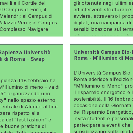
villi e il Cortile del
già ottenuta negli ultimi a
al Campus di Forlì, il
ad interventi strutturali e 
 Melandri; al Campus di
avvierà, attraverso i prop
alazzo Verdi; al Campus
digitali, una campagna di
il Complesso Navigare
sensibilizzazione sul tema
alla propria comunità di o
60.000 persone tra pers
studenti.
Università Campus Bio-
apienza Università
Roma - M'illumino di M
di di Roma - Swap
L’Università Campus Bio-
Roma aderisce all’edizion
pienza il 18 febbraio ha
"M'illumino di Meno" p
M'Illumino di meno - va di
il risparmio energetico e 
25" organizzando uno
sostenibilità. Il 16 febbrai
y" nello spazio esterno
occasione della Giornata
centrale di Ateneo al fine
del Risparmio Energetico,
zzare rispetto alla
invita studenti e personal
a del "fast fashion" e
partecipare a eventi che
 buone pratiche di
sensibilizzano sulla mod
ibile. Tutta la comunità