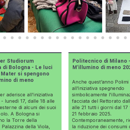
er Studiorum
Politecnico di Milano 
à di Bologna - Le luci
M'illumino di meno 20
 Mater si spengono
umino di meno
Anche quest’anno Polimi 
all’iniziativa spegnendo
r aderisce all'iniziativa
simbolicamente l'illumina
 lunedì 17, dalle 18 alle
facciata del Rettorato dal
 esterne di alcuni dei suoi
alle 21 tutti i giorni dal 1
olo. A Bologna si
21 febbraio 2025.
o la Torre della
Contemporaneamente, ri
 Palazzina della Viola,
la riduzione dei consumi d